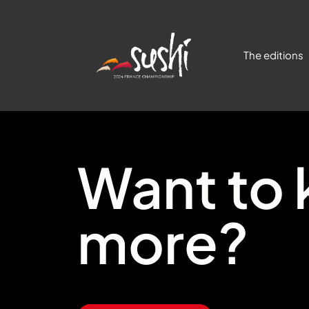
The editions
Want to
more?