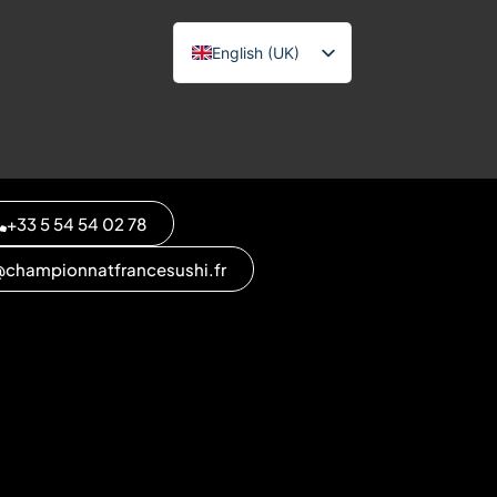
English (UK)
Français
Español
日本語
+33 5 54 54 02 78
championnatfrancesushi.fr