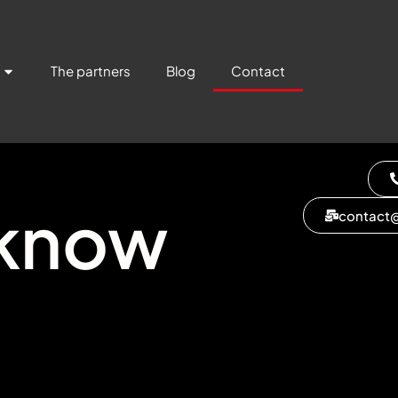
The partners
Blog
Contact
 know
contact@